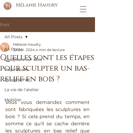
Mélanie Haudry
Post
All Posts
Mélanie Haudry
All Posts
22 oct. 2024
4 min de lecture
Quelles sont les étapes
Sculpture sur bois
pour sculpter un bas-
Inspirations
relief en bois ?
Xylographie
La vie de l'atelier
Mobilier
Vous vous demandez comment 
sont fabriquées les sculptures en 
bois ? Si cela prend du temps, en 
somme ce qu'il se cache derrière 
les sculptures en bas relief que 