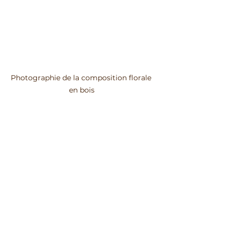
Photographie de la composition florale 
en bois
Etape 8 : Application 
d'un médium de 
finition sur votre 
bas relief en bois 
sculpté