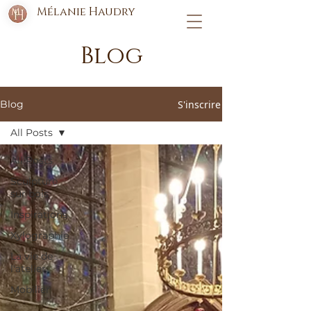
Mélanie Haudry
Blog
S'inscrire
Blog
All Posts
All Posts
Sculpture
sur bois
Inspirations
Xylographie
La vie de
l'atelier
Mobilier